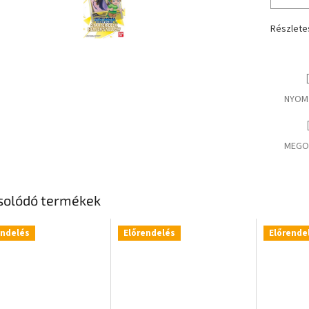
Részlete
NYOM
MEGO
solódó termékek
endelés
Előrendelés
Előrende