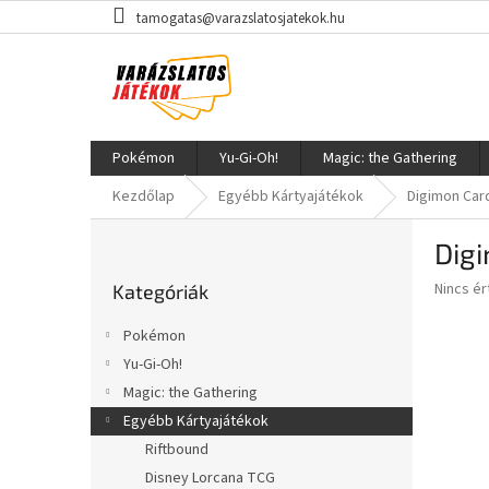
Ugrás
tamogatas@varazslatosjatekok.hu
a
fő
tartalomhoz
Pokémon
Yu-Gi-Oh!
Magic: the Gathering
Kezdőlap
Egyébb Kártyajátékok
Digimon Car
O
Digi
l
Kategóriák
d
A
Nincs é
Kategóriák
átugrása
a
termék
l
átlagos
Pokémon
s
értékel
Yu-Gi-Oh!
5-
ó
ből
Magic: the Gathering
p
0,0
a
Egyébb Kártyajátékok
csillag.
n
Riftbound
e
Disney Lorcana TCG