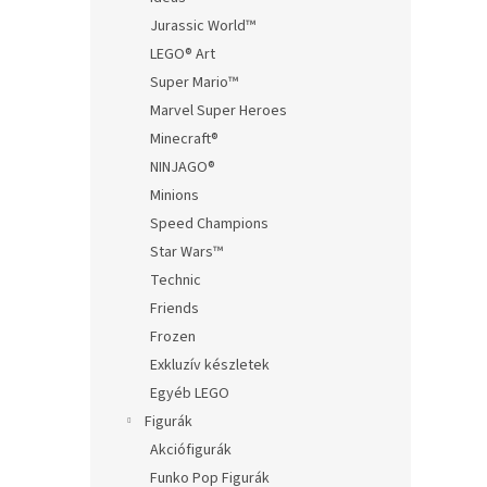
Jurassic World™
LEGO® Art
Super Mario™
Marvel Super Heroes
Minecraft®
NINJAGO®
Minions
Speed Champions
Star Wars™
Technic
Friends
Frozen
Exkluzív készletek
Egyéb LEGO
Figurák
Akciófigurák
Funko Pop Figurák