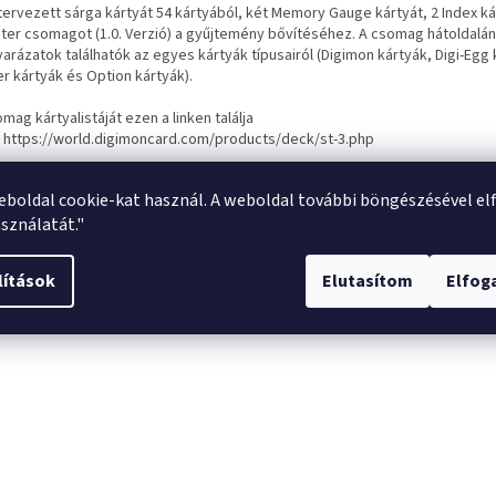
ervezett sárga kártyát 54 kártyából, két Memory Gauge kártyát, 2 Index ká
ter csomagot (1.0. Verzió) a gyűjtemény bővítéséhez. A csomag hátoldalán
arázatok találhatók az egyes kártyák típusairól (Digimon kártyák, Digi-Egg 
r kártyák és Option kártyák).
mag kártyalistáját ezen a linken találja
 https://world.digimoncard.com/products/deck/st-3.php
eboldal cookie-kat használ. A weboldal további böngészésével el
sználatát."
lítások
Elutasítom
Elfo