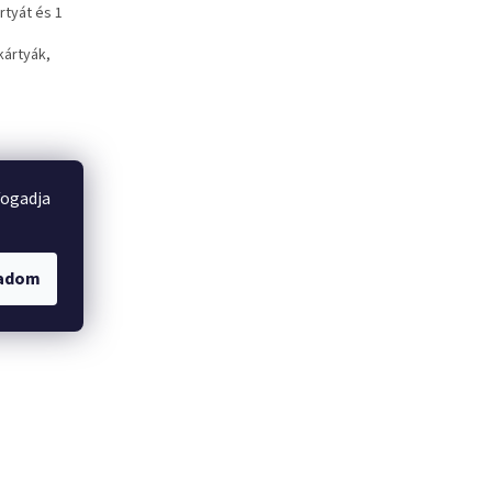
rtyát és 1
kártyák,
fogadja
gadom