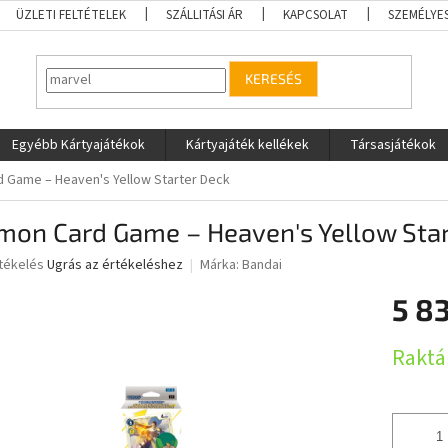
ÜZLETI FELTÉTELEK
SZÁLLITÁSI ÁR
KAPCSOLAT
SZEMÉLYE
KERESÉS
Egyébb Kártyajátékok
Kártyajáték kellékek
Társasjátékok
d Game – Heaven's Yellow Starter Deck
mon Card Game – Heaven's Yellow Star
rtékelés
Ugrás az értékeléshez
Márka:
Bandai
5 83
ése
Egységár
Raktá