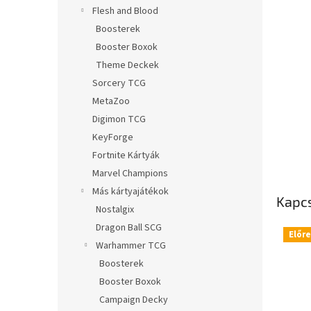
l
Flesh and Blood
Boosterek
Booster Boxok
Theme Deckek
Sorcery TCG
MetaZoo
Digimon TCG
KeyForge
Fortnite Kártyák
Marvel Champions
Más kártyajátékok
Kapc
Nostalgix
Dragon Ball SCG
Előr
Warhammer TCG
Boosterek
Booster Boxok
Campaign Decky