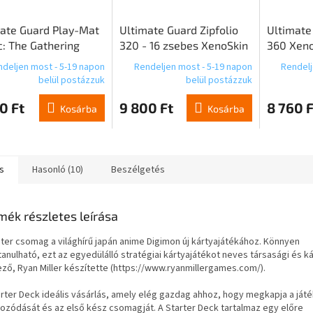
ate Guard Play-Mat
Ultimate Guard Zipfolio
Ultimate
: The Gathering
320 - 16 zsebes XenoSkin
360 Xeno
gn 03
Red
Gatherin
deljen most - 5-19 napon
Rendeljen most - 5-19 napon
Rendelj
Eternitie
belül postázzuk
belül postázzuk
0 Ft
9 800 Ft
8 760 F
Kosárba
Kosárba
s
Hasonló (10)
Beszélgetés
mék részletes leírása
ter csomag a világhírű japán anime Digimon új kártyajátékához. Könnyen
anulható, ezt az egyedülálló stratégiai kártyajátékot neves társasági és ká
ező, Ryan Miller készítette (https://www.ryanmillergames.com/).
arter Deck ideális vásárlás, amely elég gazdag ahhoz, hogy megkapja a ját
kozódását és az első kész csomagját. A Starter Deck tartalmaz egy előre