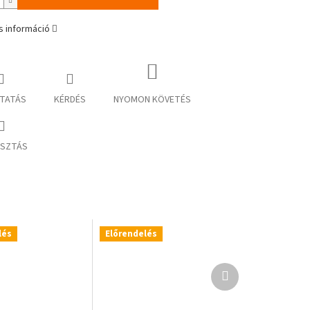
s információ
TATÁS
KÉRDÉS
NYOMON KÖVETÉS
SZTÁS
lés
Előrendelés
Következő
termék