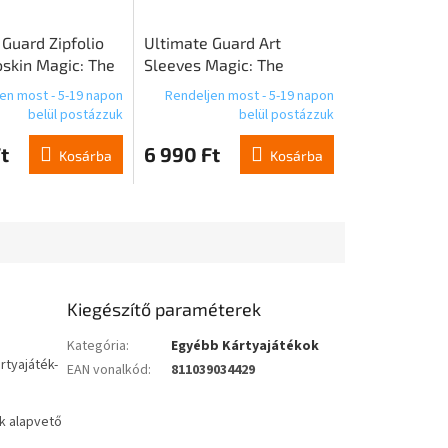
 Guard Zipfolio
Ultimate Guard Art
skin Magic: The
Sleeves Magic: The
g "Edge of
Gathering | Avatar: Az
en most - 5-19 napon
Rendeljen most - 5-19 napon
s" - Design 05
utolsó léghajlító - Kék
belül postázzuk
belül postázzuk
Mythic
t
6 990 Ft
Kosárba
Kosárba
Kiegészítő paraméterek
Kategória
:
Egyébb Kártyajátékok
rtyajáték-
EAN vonalkód
:
811039034429
ék alapvető