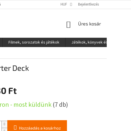
S ADATOK VÉDELME
HUF
Bejelentkezés
KOSÁR
Üres kosár
Filmek, sorozatok és játékok
Játékok, könyvek és egyéb
ter Deck
0 Ft
:
ron - most küldünk
(7 db)
Hozzáadás a kosárhoz