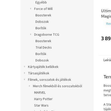
Egyébb
Force of Will
Ultim
Boosterek
Magic
Desi
Dobozok
Ren
Borítók
Dragoborne TCG
3 89
Boosterek
Trial Decks
Borítók
Leírá
Dobozok
Kártyajáték kellékek
Társasjátékok
Ter
Filmek, sorozatok és játékok
Boos
Merch filmekből és sorozatokból
megt
MARVEL
terv
Harry Potter
A St
Star Wars
tájé