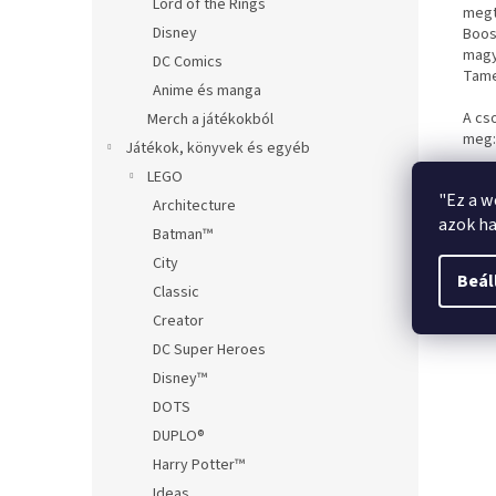
Lord of the Rings
megt
Disney
Boos
magy
DC Comics
Tame
Anime és manga
A cso
Merch a játékokból
meg:
Játékok, könyvek és egyéb
LEGO
"Ez a w
Architecture
azok ha
Batman™
City
Beál
Classic
Creator
DC Super Heroes
Disney™
DOTS
DUPLO®
Harry Potter™
Ideas