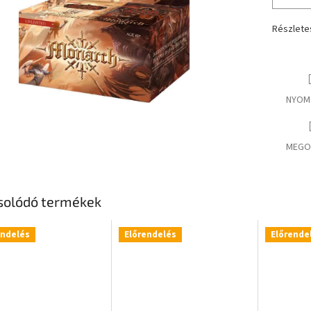
Részlete
NYOM
MEGO
solódó termékek
endelés
Előrendelés
Előrende