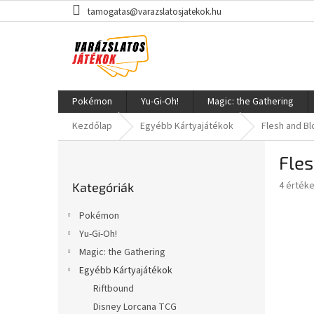
Ugrás
tamogatas@varazslatosjatekok.hu
a
fő
tartalomhoz
Pokémon
Yu-Gi-Oh!
Magic: the Gathering
Kezdőlap
Egyébb Kártyajátékok
Flesh and B
O
Fles
l
Kategóriák
d
A
4 érték
Kategóriák
átugrása
a
termék
l
átlagos
Pokémon
s
értékel
Yu-Gi-Oh!
5-
ó
ből
Magic: the Gathering
p
4,5
a
Egyébb Kártyajátékok
csillag.
n
Riftbound
e
Disney Lorcana TCG