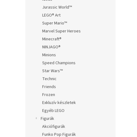
Jurassic World™
LEGO® Art
Super Mario™
Marvel Super Heroes
Minecraft®
NINJAGO®
Minions
Speed Champions
Star Wars™
Technic
Friends
Frozen
Exkluzív készletek
Egyéb LEGO
Figurák
Akciófigurák
Funko Pop Figurák