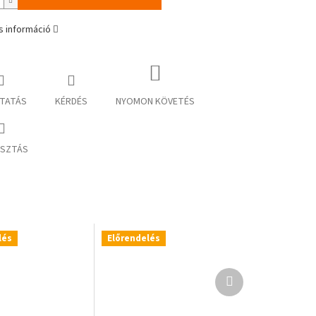
s információ
TATÁS
KÉRDÉS
NYOMON KÖVETÉS
SZTÁS
lés
Előrendelés
Következő
termék