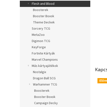
l
Flesh and Blood
Boosterek
Booster Boxok
Theme Deckek
Sorcery TCG
MetaZoo
Digimon TCG
KeyForge
Fortnite Kártyák
Marvel Champions
Más kártyajátékok
Kapc
Nostalgix
Dragon Ball SCG
Előr
Warhammer TCG
Boosterek
Booster Boxok
Campaign Decky