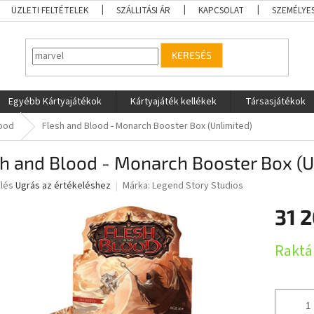
ÜZLETI FELTÉTELEK
SZÁLLITÁSI ÁR
KAPCSOLAT
SZEMÉLYE
KERESÉS
Egyébb Kártyajátékok
Kártyajáték kellékek
Társasjátékok
lood
Flesh and Blood - Monarch Booster Box (Unlimited)
h and Blood - Monarch Booster Box (U
elés
Ugrás az értékeléshez
Márka:
Legend Story Studios
31 2
ése
Egységár
Raktá