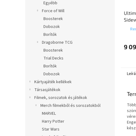
Egyébb
Force of Will
Ultim
Boosterek
Sidew
Xenos
Dobozok
Ren
Gathe
Borítók
Eclip
Dragoborne TCG
9 09
Boosterek
Trial Decks
Borítók
Leírá
Dobozok
Kártyajáték kellékek
Társasjátékok
Ter
Filmek, sorozatok és játékok
Több
Merch filmekből és sorozatokból
ször
MARVEL
véres
Harry Potter
Enge
készü
Star Wars