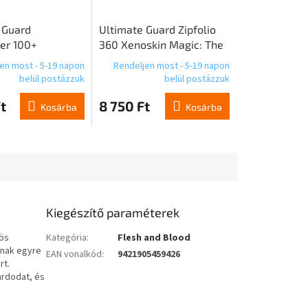
 Guard
Ultimate Guard Zipfolio
er 100+
360 Xenoskin Magic: The
 Magic: The
Gathering 'Aetherdrift' -
en most - 5-19 napon
Rendeljen most - 5-19 napon
g "Edge of
Design 2
belül postázzuk
belül postázzuk
s" - Design 03
t
8 750 Ft
Kosárba
Kosárba
Kiegészítő paraméterek
hös
Kategória
:
Flesh and Blood
anak egyre
EAN vonalkód
:
9421905459426
rt.
ardodat, és