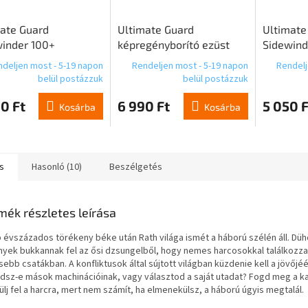
ate Guard
Ultimate Guard
Ultimate
inder 100+
képregényborító ezüst
Sidewind
kin Magic: The
(100)
Xenoskin
deljen most - 5-19 napon
Rendeljen most - 5-19 napon
Rendelj
ring "Lorwyn
Gatherin
belül postázzuk
belül postázzuk
sed" - fekete ritka
Eternitie
0 Ft
6 990 Ft
5 050 F
Kosárba
Kosárba
s
Hasonló (10)
Beszélgetés
mék részletes leírása
 évszázados törékeny béke után Rath világa ismét a háború szélén áll. Dü
nyek bukkannak fel az ősi dzsungelből, hogy nemes harcosokkal találkozz
ebb csatákban. A konfliktusok által sújtott világban küzdenie kell a jövőjéé
dsz-e mások machinációinak, vagy választod a saját utadat? Fogd meg a k
lj fel a harcra, mert nem számít, ha elmenekülsz, a háború úgyis megtalál.