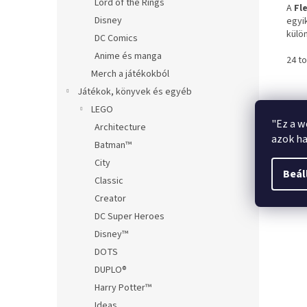
Lord of the Rings
A
Fl
Disney
egyi
külö
DC Comics
Anime és manga
24 t
Merch a játékokból
Játékok, könyvek és egyéb
LEGO
• 307
"Ez a w
• 15
Architecture
azok ha
Batman™
A kés
City
1 Fab
Beál
Equi
Classic
Creator
DC Super Heroes
Disney™
DOTS
DUPLO®
Harry Potter™
Ideas