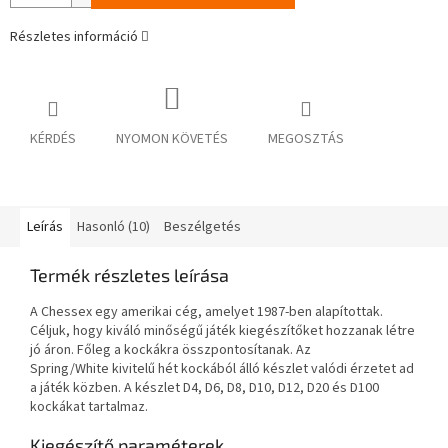
Részletes információ
KÉRDÉS
NYOMON KÖVETÉS
MEGOSZTÁS
Leírás
Hasonló (10)
Beszélgetés
Termék részletes leírása
A Chessex egy amerikai cég, amelyet 1987-ben alapítottak.
Céljuk, hogy kiváló minőségű játék kiegészítőket hozzanak létre
jó áron. Főleg a kockákra összpontosítanak. Az
Spring/White kivitelű hét kockából álló készlet valódi érzetet ad
a játék közben. A készlet D4, D6, D8, D10, D12, D20 és D100
kockákat tartalmaz.
Kiegészítő paraméterek