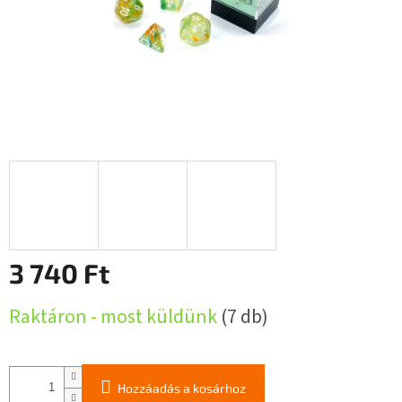
3 740 Ft
Egységár:
Raktáron - most küldünk
(7 db)
Hozzáadás a kosárhoz