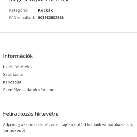
Kategória
:
Kockák
EAN vonalkód
:
601982032685
L
á
b
l
Információk
é
Üzleti feltételek
c
Szállitási ár
Kapcsolat
Személyes adatok védelme
Feliratkozás hírlevélre
Adja meg az e-mail címét, és mi tájékoztatást küldünk webáruházunk új
termékeiről.