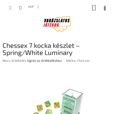
Ugrás
KOSÁR
a
HUF
fő
tartalomhoz
Chessex 7 kocka készlet –
Spring/White Luminary
A
Nincs értékelés
Ugrás az értékeléshez
Márka:
Chessex
termék
átlagos
értékelése
5-
ből
0,0
csillag.