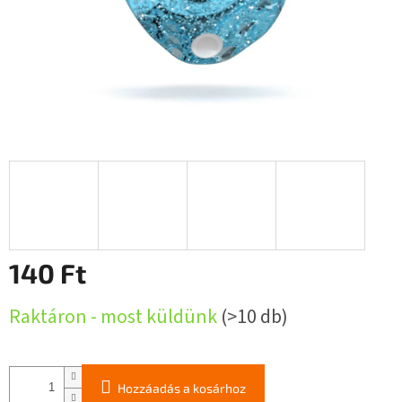
140 Ft
Egységár:
Raktáron - most küldünk
(>10 db)
Hozzáadás a kosárhoz