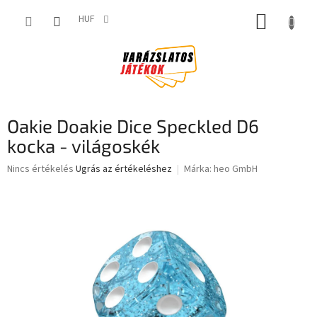
Ugrás
KOSÁR
a
HUF
fő
tartalomhoz
Oakie Doakie Dice Speckled D6
kocka - világoskék
A
Nincs értékelés
Ugrás az értékeléshez
Márka:
heo GmbH
termék
átlagos
értékelése
5-
ből
0,0
csillag.