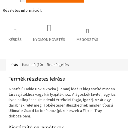
Részletes információ
KÉRDÉS
NYOMON KÖVETÉS
MEGOSZTÁS
Leírás
Hasonló (10)
Beszélgetés
Termék részletes leírása
A hatfalú Oakie Dokie kocka (12 mm) ideális kiegészítő minden
társasjátékhoz vagy kártyajátékhoz. Világoskék kivitel, egy kis
ilyen csillogással (mindenki értékelni fogja, igaz?). Az ár egy
darabnak felel meg. Tökéletesen illeszkednek minden típusú
Ultimate Guard tartozékhoz (pl. rekeszek a Flip 'n' Tray
dobozaiban).
Kiegészítő paraméterek