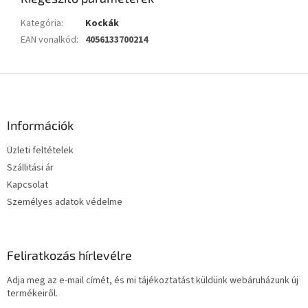
Kategória
:
Kockák
EAN vonalkód
:
4056133700214
L
á
b
l
Információk
é
Üzleti feltételek
c
Szállitási ár
Kapcsolat
Személyes adatok védelme
Feliratkozás hírlevélre
Adja meg az e-mail címét, és mi tájékoztatást küldünk webáruházunk új
termékeiről.