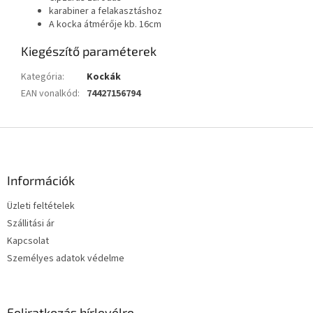
karabiner a felakasztáshoz
A kocka átmérője kb. 16cm
Kiegészítő paraméterek
Kategória
:
Kockák
EAN vonalkód
:
74427156794
L
á
b
l
Információk
é
Üzleti feltételek
c
Szállitási ár
Kapcsolat
Személyes adatok védelme
Feliratkozás hírlevélre