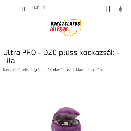
Ugrás
KOSÁR
a
HUF
fő
tartalomhoz
Ultra PRO - D20 plüss kockazsák -
Lila
A
Nincs értékelés
Ugrás az értékeléshez
Márka:
Ultra Pro
termék
átlagos
értékelése
5-
ből
0,0
csillag.