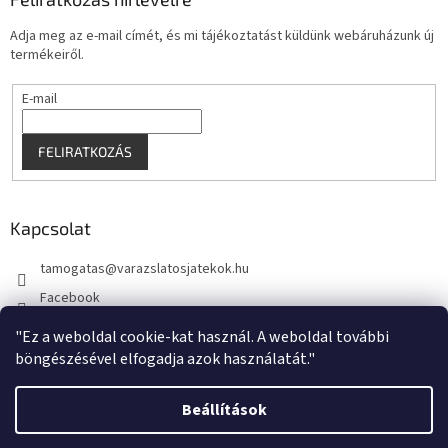
Adja meg az e-mail címét, és mi tájékoztatást küldünk webáruházunk új
termékeiről.
E-mail
FELIRATKOZÁS
Kapcsolat
tamogatas
@
varazslatosjatekok.hu
Facebook
kouzelnehry
"Ez a weboldal cookie-kat használ. A weboldal további
böngészésével elfogadja azok használatát."
Beállítások
Shoptet készítette