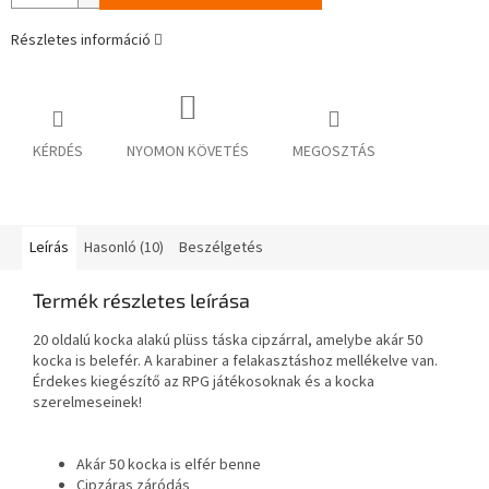
Részletes információ
KÉRDÉS
NYOMON KÖVETÉS
MEGOSZTÁS
Leírás
Hasonló (10)
Beszélgetés
Termék részletes leírása
20 oldalú kocka alakú plüss táska cipzárral, amelybe akár 50
kocka is belefér. A karabiner a felakasztáshoz mellékelve van.
Érdekes kiegészítő az RPG játékosoknak és a kocka
szerelmeseinek!
Akár 50 kocka is elfér benne
Cipzáras záródás