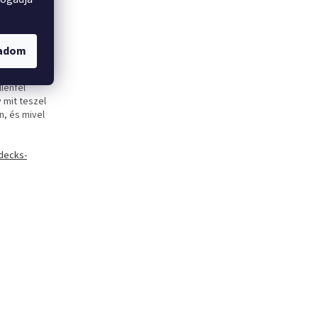
rmaznak.
 újra, és
t már
. Kadena, a
gadom
enti a
 játszható.
lenfél
 mit teszel
n, és mivel
/decks-