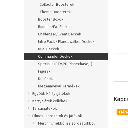
l
Collector Boosterek
Theme Boosterek
Booster Boxok
Bundles/Fat Packok
Challenger/Event Deckek
Intro Pack / Planeswalker Deckek
Duel Deckek
Commander Deckek
Speciális (FTV,PD,Planechase,..)
Figurák
Kellékek
Idegennyelvű Termékek
Egyébb Kártyajátékok
Kapc
Kártyajáték kellékek
Társasjátékok
Előr
Filmek, sorozatok és játékok
Merch filmekből és sorozatokból