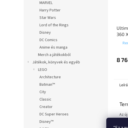
MARVEL
Harry Potter
Star Wars
Lord of the Rings
Ultim
Disney
360 X
DC Comics
Gathe
Ren
Desig
Anime és manga
Merch a játékokból
8 76
Játékok, könyvek és egyéb
LEGO
Architecture
Batman™
Leírá
City
Classic
Ter
Creator
DC Super Heroes
Az ú
Morp
Disney™
amel
"Ez a w