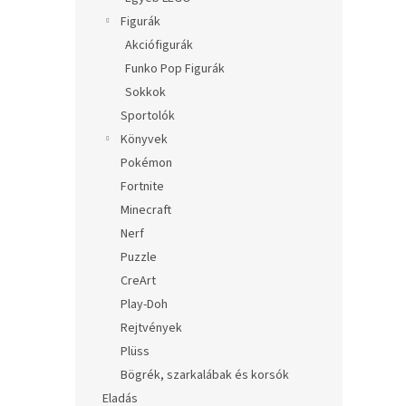
Figurák
Akciófigurák
Funko Pop Figurák
Sokkok
Sportolók
Könyvek
Pokémon
Fortnite
Minecraft
Nerf
Puzzle
CreArt
Play-Doh
Rejtvények
Plüss
Bögrék, szarkalábak és korsók
Eladás