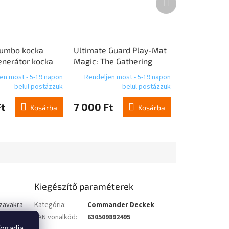
termék
 Jumbo kocka
Ultimate Guard Play-Mat
enerátor kocka
Magic: The Gathering
 színű
"Lorwyn Eclipsed" - Kék
en most - 5-19 napon
Rendeljen most - 5-19 napon
Közös
belül postázzuk
belül postázzuk
t
7 000 Ft
Kosárba
Kosárba
Kiegészítő paraméterek
zavakra -
Kategória
:
Commander Deckek
esség,
EAN vonalkód
:
630509892495
fogadja