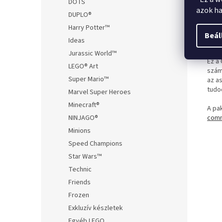
DOTS
kárt
azok ha
Azót
DUPLO®
még 
Harry Potter™
régó
Beál
Ideas
Slin
fordu
Jurassic World™
Ez a
LEGO® Art
szám
Super Mario™
az as
tudo
Marvel Super Heroes
Minecraft®
A pak
comm
NINJAGO®
Minions
Speed Champions
Star Wars™
Technic
Friends
Frozen
Exkluzív készletek
Egyéb LEGO