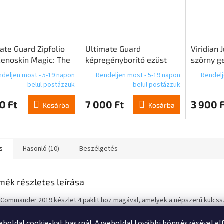
ate Guard Zipfolio
Ultimate Guard
Viridian
enoskin Magic: The
képregényborító ezüst
szörny g
ring "Aetherdrift" -
(100)
D12 bézs
deljen most - 5-19 napon
Rendeljen most - 5-19 napon
Rendelj
n 4
belül postázzuk
belül postázzuk
0 Ft
7 000 Ft
3 900 F
Kosárba
Kosárba
s
Hasonló (10)
Beszélgetés
mék részletes leírása
j Commander 2019 készlet 4 paklit hoz magával, amelyek a népszerű kulcss
h, Populate, Madness és Flashback - épülnek. A morf egy olyan kártyakép
y még a régi időkből származik, amikor a Magic: the Gathering még gyakori
eboldal cookie-kat használ. A weboldal további böngészésével el