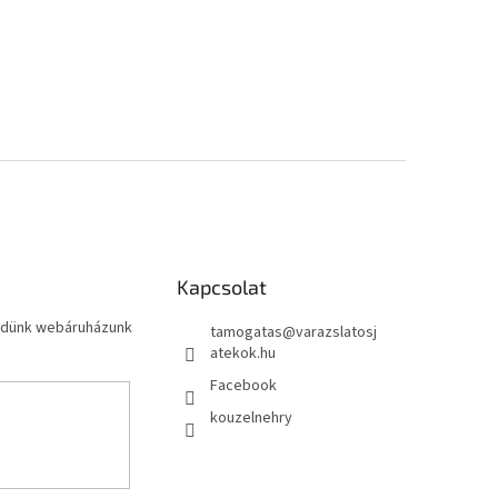
Kapcsolat
küldünk webáruházunk
tamogatas
@
varazslatosj
atekok.hu
Facebook
kouzelnehry