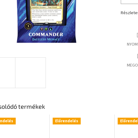
Részlete
NYOM
MEGO
solódó termékek
endelés
Előrendelés
Előrende