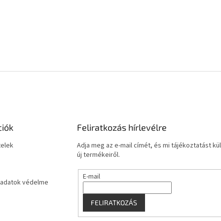
ciók
Feliratkozás hírlevélre
telek
Adja meg az e-mail címét, és mi tájékoztatást 
új termékeiről.
E-mail
adatok védelme
FELIRATKOZÁS