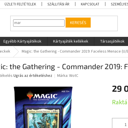
ÜZLETI FELTÉTELEK
SZÁLLITÁSI ÁR
KAPCSOLAT
SZEMÉLYE
KERESÉS
Egyébb Kártyajátékok
Kártyajáték kellékek
Társasjátékok
eckek
Magic: the Gathering - Commander 2019: Faceless Menace (U/
ic: the Gathering - Commander 2019: 
rtékelés
Ugrás az értékeléshez
Márka:
WotC
29 
ése
Egységár
Raktá