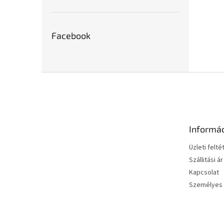
Facebook
L
á
b
l
é
Informá
c
Üzleti felté
Szállitási ár
Kapcsolat
Személyes 