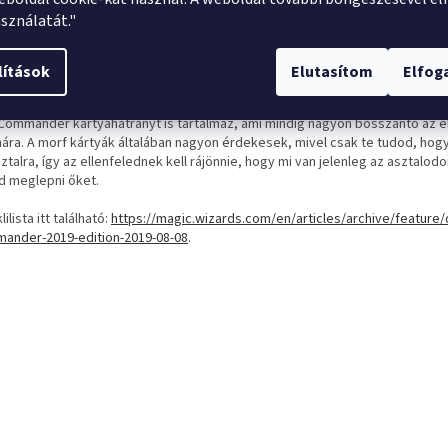
yajáték volt. Az első Morph kártyák 2002-ből és az Onslaught kiadásból szá
sználatát."
a a Morph visszatért mindenki kedvenc Khans of Tarkir-kiadásában, és most
jobban a teljes Commander pakliban. Nem titok, hogy a "Morph" tábornoko
ta szerette volna a kártyás közösség, és most végre teljesült a kívánságuk
lítások
Elutasítom
Elfo
king Sorcerer egy nagyon sokoldalú kártya, amely 3 színtelen manával csökk
lóban elsőként kijátszott morf kártyát, így közvetlenül a dobás után ingyen
 Commander kártyahátrányt is tartalmaz, ami mindig nagyon bosszantó az el
ára. A morf kártyák általában nagyon érdekesek, mivel csak te tudod, hogy
ztalra, így az ellenfelednek kell rájönnie, hogy mi van jelenleg az asztalodo
d meglepni őket.
lilista itt található:
https://magic.wizards.com/en/articles/archive/feature
ander-2019-edition-2019-08-08
.