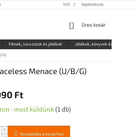
S ADATOK VÉDELME
HUF
Bejelentkezés
KOSÁR
Üres kosár
Filmek, sorozatok és játékok
Játékok, könyvek és egyéb
B/G)
Faceless Menace (U/B/G)
090 Ft
:
ron - most küldünk
(1 db)
Hozzáadás a kosárhoz