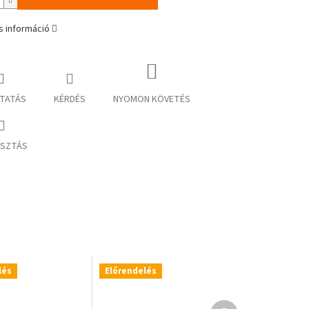
s információ
TATÁS
KÉRDÉS
NYOMON KÖVETÉS
SZTÁS
lés
Előrendelés
Következő