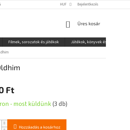
S ADATOK VÉDELME
HUF
Bejelentkezés
KOSÁR
Üres kosár
Filmek, sorozatok és játékok
Játékok, könyvek és egyéb
Oldhim
 Oldhim
0 Ft
:
ron - most küldünk
(3 db)
Hozzáadás a kosárhoz