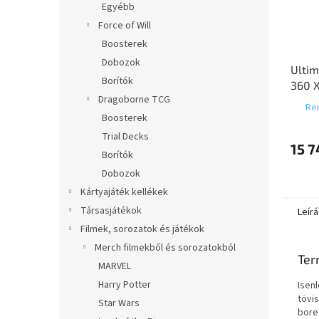
Egyébb
Force of Will
Boosterek
Dobozok
Ultim
Borítók
360 X
Dragoborne TCG
Gathe
Ren
utols
Boosterek
fősze
Trial Decks
15 7
Borítók
Dobozok
Kártyajáték kellékek
Társasjátékok
Leírá
Filmek, sorozatok és játékok
Merch filmekből és sorozatokból
Ter
MARVEL
Harry Potter
Isen
tövi
Star Wars
borea