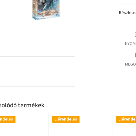
Részlete
NYOM
MEGO
solódó termékek
endelés
Előrendelés
Előrende