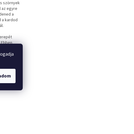
ös szörnyek
l az egyre
zdened a
d a kardod
ál.
zerepét
. Ebben
fogadja
a annak,
gadom