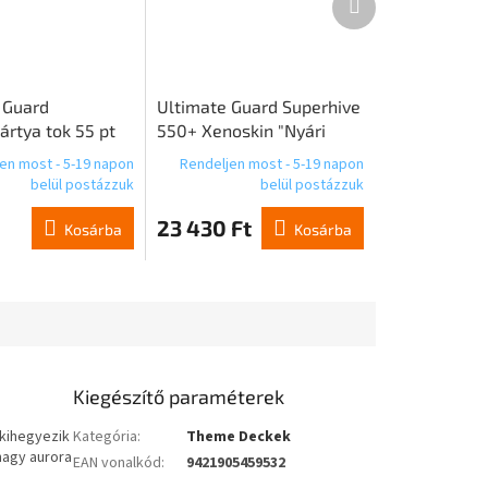
termék
 Guard
Ultimate Guard Superhive
rtya tok 55 pt
550+ Xenoskin "Nyári
kiadás 2025" - Barack
en most - 5-19 napon
Rendeljen most - 5-19 napon
belül postázzuk
belül postázzuk
23 430 Ft
Kosárba
Kosárba
Kiegészítő paraméterek
 kihegyezik
Kategória
:
Theme Deckek
nagy aurora
EAN vonalkód
:
9421905459532