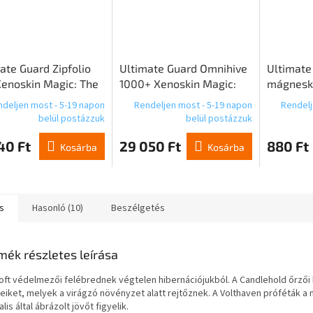
ate Guard Zipfolio
Ultimate Guard Omnihive
Ultimate
enoskin Magic: The
1000+ Xenoskin Magic:
mágneská
ring | Avatar: Az
The Gathering "Lorwyn
deljen most - 5-19 napon
Rendeljen most - 5-19 napon
Rendelj
ó léghajlító - zöld
Eclipsed" - Green Mythic
belül postázzuk
belül postázzuk
replő
(alternatív művészet)
40 Ft
29 050 Ft
880 Ft
Kosárba
Kosárba
s
Hasonló (10)
Beszélgetés
mék részletes leírása
loft védelmezői felébrednek végtelen hibernációjukból. A Candlehold őrzői
seiket, melyek a virágzó növényzet alatt rejtőznek. A Volthaven próféták a 
lis által ábrázolt jövőt figyelik.