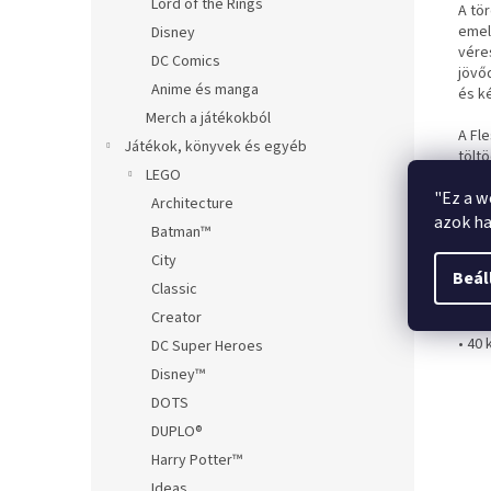
Lord of the Rings
A tö
emel
Disney
vére
DC Comics
jövő
Anime és manga
és ké
Merch a játékokból
A Fl
Játékok, könyvek és egyéb
tölt
LEGO
külö
"Ez a w
Architecture
Előr
azok ha
Batman™
Az ú
hogy
City
Beál
Ez a
Classic
Creator
A cs
• 40 
DC Super Heroes
Disney™
DOTS
DUPLO®
Harry Potter™
Ideas