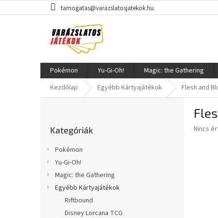
Ugrás
tamogatas@varazslatosjatekok.hu
a
fő
tartalomhoz
Pokémon
Yu-Gi-Oh!
Magic: the Gathering
Kezdőlap
Egyébb Kártyajátékok
Flesh and B
O
Fles
l
Kategóriák
d
A
Nincs é
Kategóriák
átugrása
a
termék
l
átlagos
Pokémon
s
értékel
Yu-Gi-Oh!
5-
ó
ből
Magic: the Gathering
p
0,0
a
Egyébb Kártyajátékok
csillag.
n
Riftbound
e
Disney Lorcana TCG