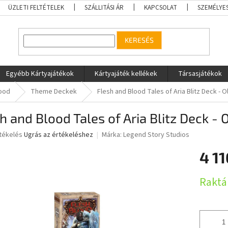
ÜZLETI FELTÉTELEK
SZÁLLITÁSI ÁR
KAPCSOLAT
SZEMÉLYE
KERESÉS
Egyébb Kártyajátékok
Kártyajáték kellékek
Társasjátékok
lood
Theme Deckek
Flesh and Blood Tales of Aria Blitz Deck - 
h and Blood Tales of Aria Blitz Deck -
rtékelés
Ugrás az értékeléshez
Márka:
Legend Story Studios
4 11
ése
Egységár
Raktá