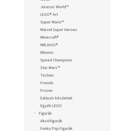
Jurassic World™
LEGO® Art
Super Mario™
Marvel Super Heroes
Minecraft®
NINJAGO®
Minions
Speed Champions
Star Wars™
Technic
Friends
Frozen
Exkluzív készletek
Egyéb LEGO
Figurák
Akciófigurák
Funko Pop Figurák