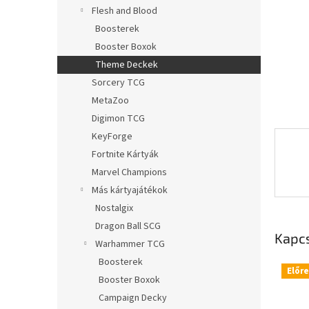
l
Flesh and Blood
Boosterek
Booster Boxok
Theme Deckek
Sorcery TCG
MetaZoo
Digimon TCG
KeyForge
Fortnite Kártyák
Marvel Champions
Más kártyajátékok
Nostalgix
Dragon Ball SCG
Kapc
Warhammer TCG
Boosterek
Előr
Booster Boxok
Campaign Decky