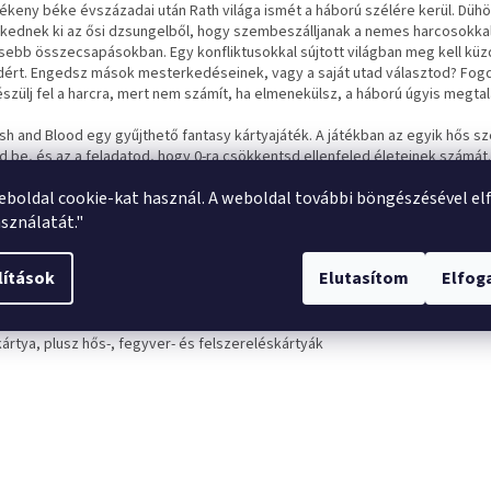
rékeny béke évszázadai után Rath világa ismét a háború szélére kerül. Düh
kednek ki az ősi dzsungelből, hogy szembeszálljanak a nemes harcosokka
sebb összecsapásokban. Egy konfliktusokkal sújtott világban meg kell kü
dért. Engedsz mások mesterkedéseinek, vagy a saját utad választod? Fog
szülj fel a harcra, mert nem számít, ha elmenekülsz, a háború úgyis megtal
esh and Blood egy gyűjthető fantasy kártyajáték. A játékban az egyik hős s
öd be, és az a feladatod, hogy 0-ra csökkentsd ellenfeled életeinek számát
nféle képességek, felszerelések és fegyverek segítenek.
eboldal cookie-kat használ. A weboldal további böngészésével el
e elkészített csomag, játékra készen.
sználatát."
joncok és a tapasztalt játékosok is értékelni fogják! Ez egy nagyszerű módj
 bekapcsolódjon a játékba, vagy élvezze az új Monarch kártyákat.
lítások
Elutasítom
Elfo
 tematikus csomag a három új hős egyikét tartalmazza -
Oldhim
jégvédőt
omag tartalmaz:
kártya, plusz hős-, fegyver- és felszereléskártyák