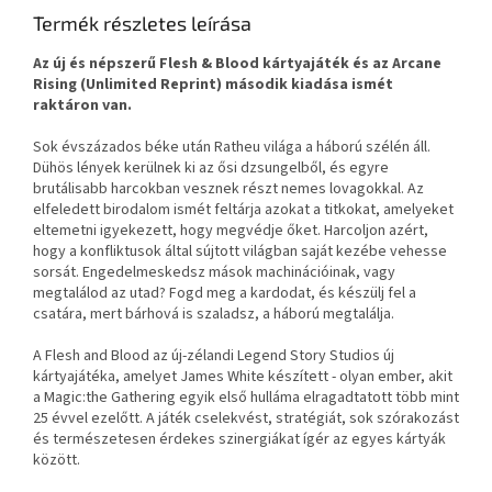
Termék részletes leírása
Az új és népszerű Flesh & Blood kártyajáték és az Arcane
Rising (Unlimited Reprint) második kiadása ismét
raktáron van.
Sok évszázados béke után Ratheu világa a háború szélén áll.
Dühös lények kerülnek ki az ősi dzsungelből, és egyre
brutálisabb harcokban vesznek részt nemes lovagokkal. Az
elfeledett birodalom ismét feltárja azokat a titkokat, amelyeket
eltemetni igyekezett, hogy megvédje őket. Harcoljon azért,
hogy a konfliktusok által sújtott világban saját kezébe vehesse
sorsát. Engedelmeskedsz mások machinációinak, vagy
megtalálod az utad? Fogd meg a kardodat, és készülj fel a
csatára, mert bárhová is szaladsz, a háború megtalálja.
A Flesh and Blood az új-zélandi Legend Story Studios új
kártyajátéka, amelyet James White készített - olyan ember, akit
a Magic:the Gathering egyik első hulláma elragadtatott több mint
25 évvel ezelőtt. A játék cselekvést, stratégiát, sok szórakozást
és természetesen érdekes szinergiákat ígér az egyes kártyák
között.