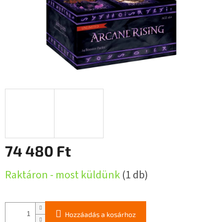
74 480 Ft
Egységár:
Raktáron - most küldünk
(1 db)
Hozzáadás a kosárhoz