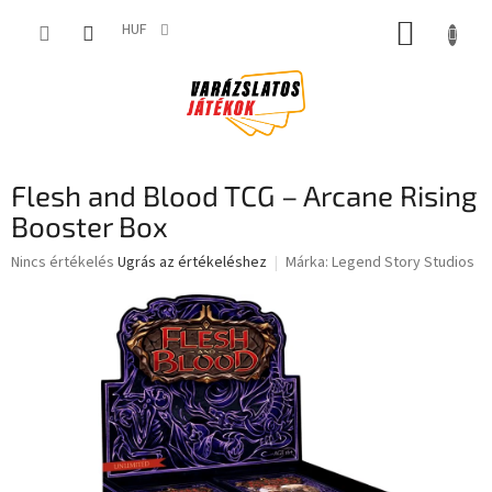
Ugrás
KOSÁR
a
HUF
fő
tartalomhoz
Flesh and Blood TCG – Arcane Rising
Booster Box
A
Nincs értékelés
Ugrás az értékeléshez
Márka:
Legend Story Studios
termék
átlagos
értékelése
5-
ből
0,0
csillag.