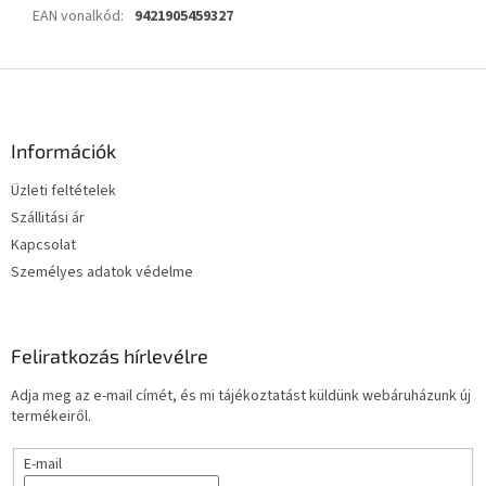
EAN vonalkód
:
9421905459327
L
á
b
l
Információk
é
Üzleti feltételek
c
Szállitási ár
Kapcsolat
Személyes adatok védelme
Feliratkozás hírlevélre
Adja meg az e-mail címét, és mi tájékoztatást küldünk webáruházunk új
termékeiről.
E-mail