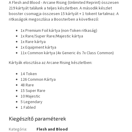
A Flesh and Blood - Arcane Rising (Unlimited Reprint) összesen
219 kártyát találunk a teljes készletben. A második készlet
booster csomagja összesen 15 kártyát + 1 tokent tartalmaz. A
ritkaságok megoszlása ​​a Boosterben a következő:
1x Premium Foil kártya (non-Token ritkaság)
1x Rare/Super Rare/Majestic kártya
1x Rare kártya
1x Equipment kártya
11x Common kártya (4x Generic és 7x Class Common)
Kártyák elosztása az Arcane Rising készletben:
14 Token
126 Common Kártya
48 Rare
15 Super Rare
10 Majestic
5 Legendary
1 Fabled
Kiegészítő paraméterek
Kategória
:
Flesh and Blood